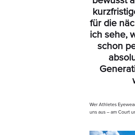
bewusst au
kurzfristi
für die nä
ich sehe, w
schon pe
absolu
Generat
Wer Athletes Eyewear 
uns aus – am Court u