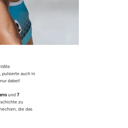
rößte
 pulsierte auch in
nur dabei!
eams
und
7
eschichte zu
hechien, die das