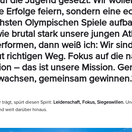
f die Jugend gesetzt. Wir wolle
ge Erfolge feiern, sondern eine e
chsten Olympischen Spiele auf
ie brutal stark unsere jungen At
rformen, dann weiß ich: Wir sin
t richtigen Weg. Fokus auf die 
ion – das ist unsere Mission. G
wachsen, gemeinsam gewinnen.
trägt, spürt diesen Spirit:
Leidenschaft, Fokus, Siegeswillen.
Und
nd weit darüber hinaus.