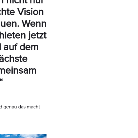
n nicht nur
chte Vision
bauen. Wenn
hleten jetzt
d auf dem
nächste
emeinsam
“
 genau das macht