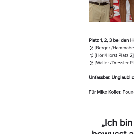
Platz 1, 2, 3 bei den H
🥇 [Berger /Hammaber
🥈 [Hörl/Horst Platz 2]
🥉 [Waller /Dressler Pl
Unfassbar. Unglaublic
Für
Mike Kofler
, Foun
„Ich bin