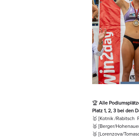
🏆
Alle Podiumsplätz
Platz 1, 2, 3 bei den 
🥇 [Kotnik /Rabitsch P
🥈 [Berger/Hohenauer
🥉 [Lorenzova/Tomaso