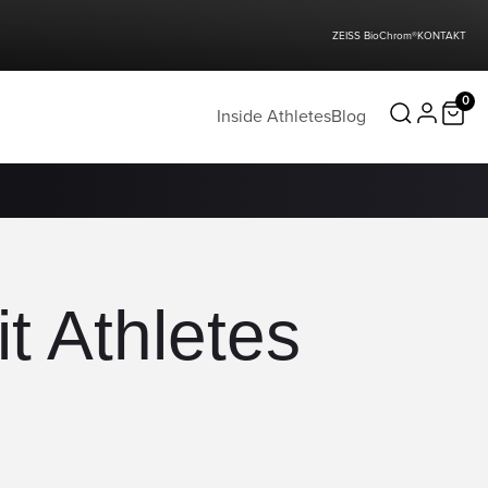
ZEISS BioChrom®
KONTAKT
0
Inside Athletes
Blog
t Athletes