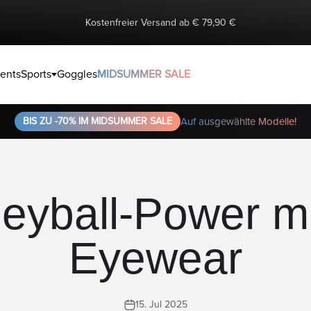
Kostenfreier Versand ab € 79,90 €
ents
Sports
Goggles
MIDSUMMER SALE
BIS ZU -70% IM MIDSUMMER SALE
Auf ausgewählte Modelle!
eyball-Power mi
Eyewear
15. Jul 2025