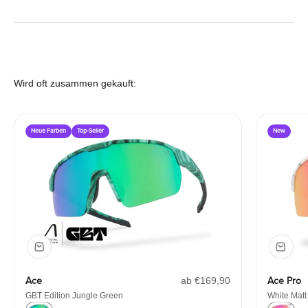
Wird oft zusammen gekauft:
Neue Farben
Top-Seller
New
Angebot
Ace
ab €169,90
Ace Pro
GBT Edition Jungle Green
White Matt