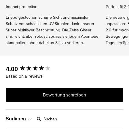
Impact protection
Perfect fit 2
Erlebe gestochen scharfe Sicht und maximalen
Die neue erg
Schutz vor schädlichen UV-Strahlen dank unserer
anpassbare B
Super Multilayer Beschichtung. Die Zeiss Gläser
2.0 für maxim
sind leicht, aber robust, sodass sie jedem Abenteuer
Bewegungen,
standhalten, ohne dabei an Stil zu verlieren.
Tagen im Spo
New content loaded
4.00
Based on 5 reviews
Bewertung schreiben
Suchen:
Sortieren