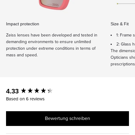
Impact protection
Size & Fit
Zeiss lenses have been developed and tested in
1: Frame 
demanding environments to ensure unlimited
2: Glass 
protection under extreme conditions in terms of
The dimensio
mass and speed.
Opticians sh
prescriptions
New content loaded
4.33
Based on 6 reviews
Bewertung schreiben