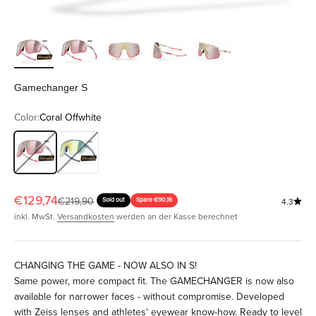
Gamechanger S
Color:
Coral Offwhite
Coral Offwhite
Morocco Tiles
Angebot
€129,74
Regulärer Preis
€219,90
Sold out
Spare €90,16
4.3
inkl. MwSt.
Versandkosten
werden an der Kasse berechnet
CHANGING THE GAME - NOW ALSO IN S!
Same power, more compact fit. The GAMECHANGER is now also
available for narrower faces - without compromise. Developed
with Zeiss lenses and athletes' eyewear know-how. Ready to level