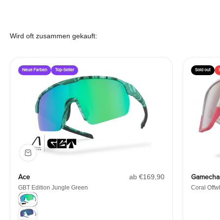
Wird oft zusammen gekauft:
Neue Farben
Top-Seller
Sold out
Angebot
Gamecha
Ace
ab €169,90
Coral Offw
GBT Edition Jungle Green
Color
Color
GBT Edition Jungle Green
White/Mint