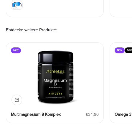
Galaxy
Entdecke weitere Produkte:
New
New
Sold
Angebot
Multimagnesium 8 Komplex
€34,90
Omega 3 