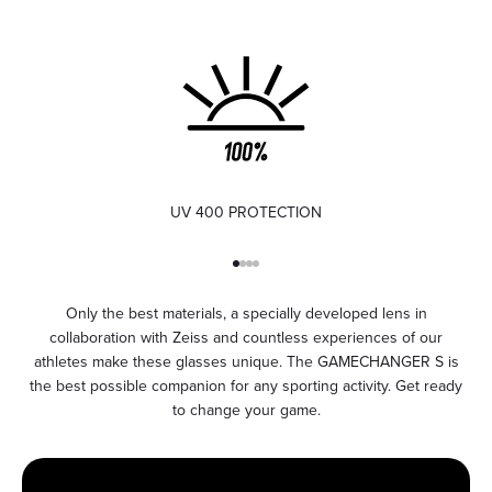
UV 400 PROTECTION
Go to element 1
Go to element 2
Go to element 3
Go to element 4
Only the best materials, a specially developed lens in
collaboration with Zeiss and countless experiences of our
athletes make these glasses unique. The GAMECHANGER S is
the best possible companion for any sporting activity. Get ready
to change your game.