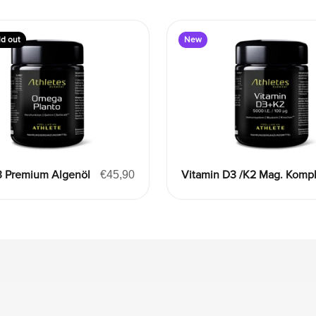
ld out
New
 Premium Algenöl
Angebot
€45,90