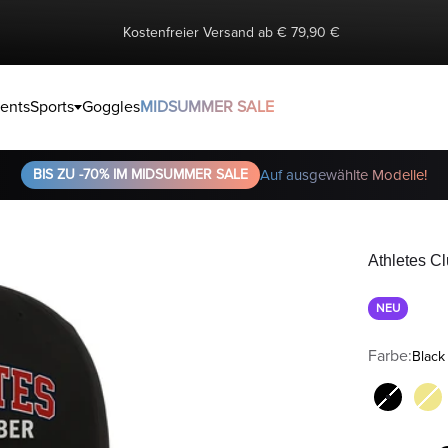
Kostenfreier Versand ab € 79,90 €
ents
Sports
Goggles
MIDSUMMER SALE
BIS ZU -70% IM MIDSUMMER SALE
Auf ausgewählte Modelle!
Athletes C
NEU
Farbe:
Black
Black
Kh