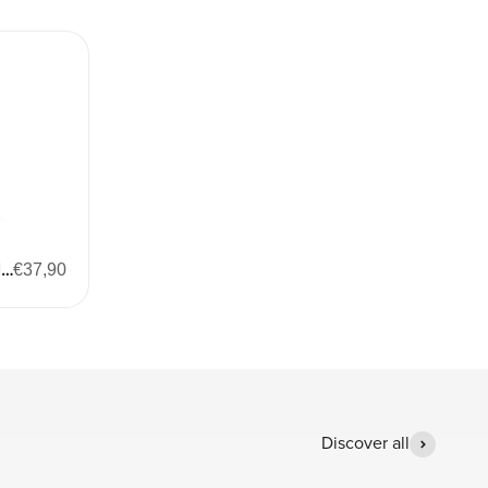
Vitamin D3 /K2 Mag. Komplex
Angebot
€37,90
Discover all