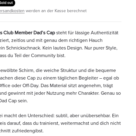
Sold out
ersandkosten
werden an der Kasse berechnet
es Club Member Dad’s Cap
steht für lässige Authentizität
iert, zeitlos und mit genau dem richtigen Hauch
ein Schnickschnack. Kein lautes Design. Nur purer Style,
dass du Teil der Community bist.
 gewölbte Schirm, die weiche Struktur und die bequeme
achen diese Cap zu einem täglichen Begleiter – egal ob
ffice oder Off-Day. Das Material sitzt angenehm, trägt
 und gewinnt mit jeder Nutzung mehr Charakter. Genau so
Dad Cap sein.
ei macht den Unterschied: subtil, aber unübersehbar. Ein
eis darauf, dass du trainierst, weitermachst und dich nicht
hnitt zufriedengibst.