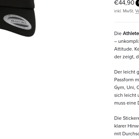
Angebot
€44,90
inkl. MwSt.
V
Die
Athlet
– unkompliz
Attitude. K
der zeigt, 
Der leicht
Passform m
Gym, Uni, O
sich leicht
muss eine 
Die Sticker
klarer Hinw
mit Durchsc