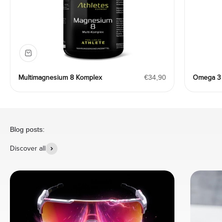
Angebot
Multimagnesium 8 Komplex
€34,90
Omega 3 
Blog posts:
Discover all