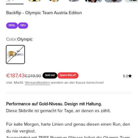
Backflip - Olympic Team Austria Edition
DEAL
NEU
Color:
Olympic
Olympic
Angebot
€187,43
Regulärer Preis
€249,90
Sold out
Spare €62,47
5.0
inkl. MwSt.
Versandkosten
werden an der Kasse berechnet
Performance auf Gold-Niveau. Design mit Haltung.
Diese Skibrille ist gemacht für Tage, an denen es zählt.
Für kalte Morgen, harte Linien und genau diesen einen Run, den
du nie vergisst.
Ausgestattet mit ZEISS Premium-Gläsern liefert die Olympic Team